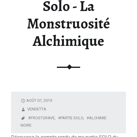
Solo - La
U
N
Monstruosité
I
V
Alchimique
E
R
S
D
E
L
A
F
I
AOÛT 07, 2019
G
VENDETTA
U
FROSTGRAVE,
PARTIE SOLO,
ALCHIMIE
R
NOIRE
I
N