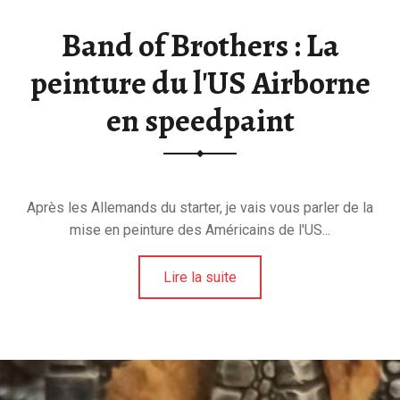
E
Band of Brothers : La
E
T
peinture du l'US Airborne
D
U
en speedpaint
H
O
B
B
Après les Allemands du starter, je vais vous parler de la
Y
mise en peinture des Américains de l'US...
.
Lire la suite