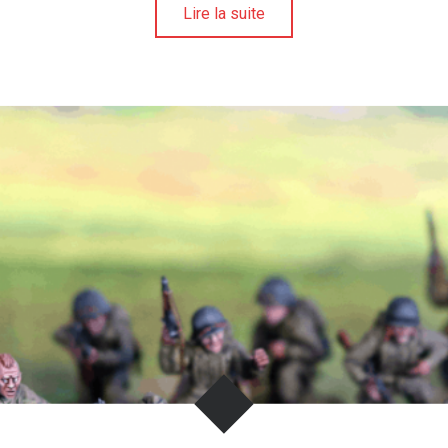
Lire la suite
U
N
I
V
E
R
S
D
E
L
A
F
I
G
U
R
I
N