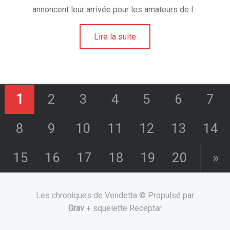
annoncent leur arrivée pour les amateurs de l...
Lire la suite
1
2
3
4
5
6
7
8
9
10
11
12
13
14
15
16
17
18
19
20
»
Les chroniques de Vendetta © Propulsé par
Grav
+ squelette Receptar