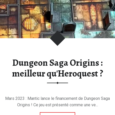
V
E
N
D
E
T
T
A
:
Dungeon Saga Origins :
B
L
meilleur qu'Heroquest ?
O
G
S
U
Mars 2023 : Mantic lance le financement de Dungeon Saga
R
Origins ! Ce jeu est présenté comme une ve...
L
'