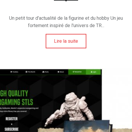
U
N
Un petit tour d'actualité de la figurine et du hobby Un jeu
I
fortement inspiré de l'univers de TR...
V
E
Lire la suite
R
S
D
E
L
A
F
I
G
U
R
I
N