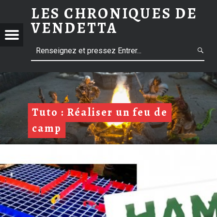
LES CHRONIQUES DE
VENDETTA
Menu
L
NIQUES
E
S
ETTA
C
H
R
Tuto : Réaliser un feu de
O
camp
N
I
Q
m
U
E
S
D
m
E