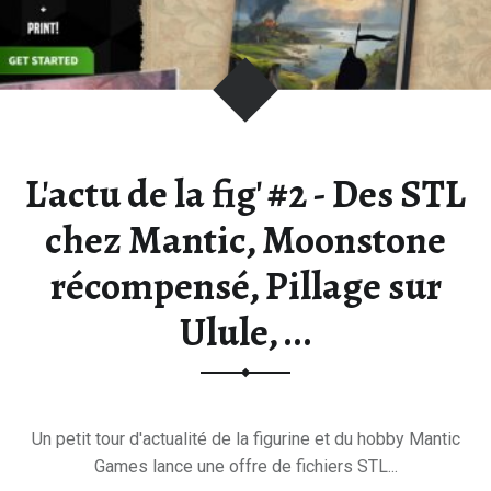
E
E
T
D
U
H
L'actu de la fig' #2 - Des STL
O
B
chez Mantic, Moonstone
B
Y
récompensé, Pillage sur
.
Ulule, ...
Un petit tour d'actualité de la figurine et du hobby Mantic
Games lance une offre de fichiers STL...