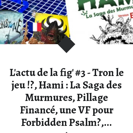
V
E
N
D
E
T
T
A
:
L'actu de la fig' #3 - Tron le
B
L
jeu !?, Hami : La Saga des
O
Murmures, Pillage
G
S
Financé, une VF pour
U
R
Forbidden Psalm?,...
L
'