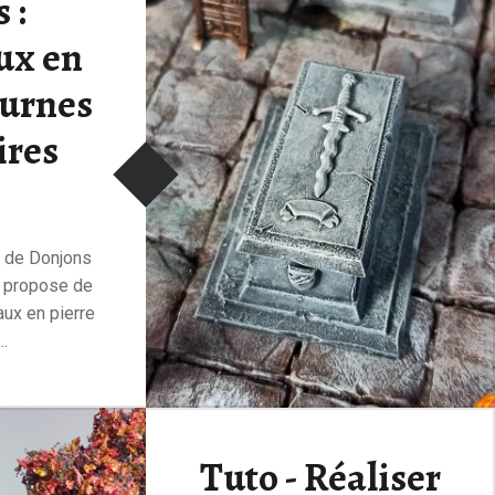
 :
ux en
 urnes
ires
e de Donjons
s propose de
ux en pierre
..
ite
Tuto - Réaliser