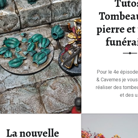
Tutos
Tombea
pierre et
funéra
Pour le 4e épisod
& Cavernes je vou
réaliser des tombea
et des u.
Lire la su
La nouvelle