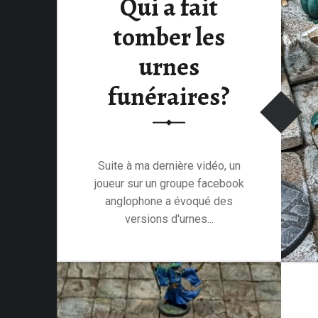
Qui a fait
U
tomber les
N
I
urnes
V
E
funéraires?
R
S
D
E
Suite à ma dernière vidéo, un
L
joueur sur un groupe facebook
A
anglophone a évoqué des
F
versions d'urnes...
I
G
Lire la suite
U
R
I
N