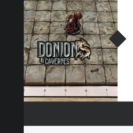
E
E
T
D
U
H
O
B
B
Y
.