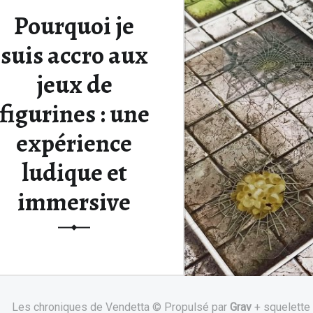
Pourquoi je
suis accro aux
jeux de
figurines : une
expérience
ludique et
immersive
Il y a quelque chose de magique
dans les jeux de figurines. Le
simple fait de tenir une figurine
Les chroniques de Vendetta © Propulsé par
Grav
+ squelette