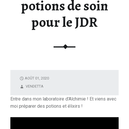
potions de soin
U
N
pour le JDR
I
V
E
R
S
D
E
L
A
AOÛT 01, 2020
F
VENDETTA
I
G
Entre dans mon laboratoire d'Alchimie ! Et viens avec
U
moi préparer des potions et élixirs !
R
I
N