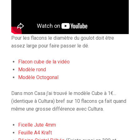
E
E
T
D
U
Pour les flacons le diamètre du goulot doit être
H
assez large pour faire passer le dé.
O
B
Flacon cube de la vidéo
B
Modèle rond
Y
Modèle Octogonal
.
Dans mon Casa j'ai trouvé le modèle Cube à 1€...
(identique à Cultura) bref sur 10 flacons ça fait quand
même une grosse différence avec Cultura.
Ficelle Jute 4mm
Feuille A4 Kraft