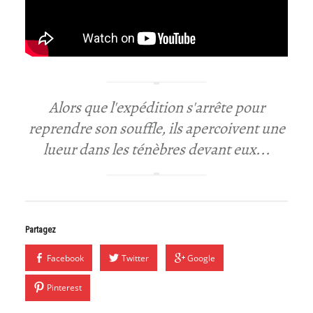
E
E
T
D
U
H
Alors que l'expédition s'arrête pour
O
reprendre son souffle, ils apercoivent une
B
lueur dans les ténèbres devant eux...
B
Y
.
Partagez
Facebook
Twitter
Google
Pinterest