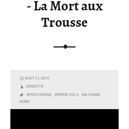
- La Mort aux
U
N
Trousse
I
V
E
R
S
D
E
L
A
AOÛT 21, 2019
F
VENDETTA
I
FROSTGRAVE,
PARTIE SOLO,
ALCHIMIE
G
NOIRE
U
R
I
N