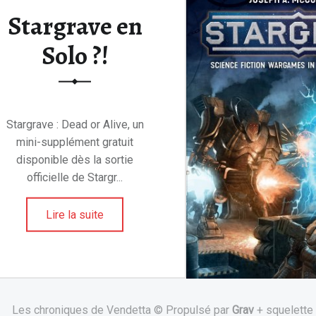
Stargrave en
Solo ?!
Stargrave : Dead or Alive, un
mini-supplément gratuit
disponible dès la sortie
officielle de Stargr...
Lire la suite
Les chroniques de Vendetta © Propulsé par
Grav
+ squelette