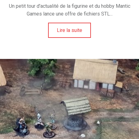
U
Un petit tour d'actualité de la figurine et du hobby Mantic
N
Games lance une offre de fichiers STL...
I
V
Lire la suite
E
R
S
D
E
L
A
F
I
G
U
R
I
N