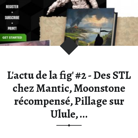
V
E
N
D
E
T
T
A
:
L'actu de la fig' #2 - Des STL
B
L
chez Mantic, Moonstone
O
récompensé, Pillage sur
G
S
Ulule, ...
U
R
L
'