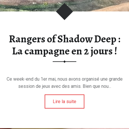
E
E
T
D
U
Rangers of Shadow Deep :
H
La campagne en 2 jours !
O
B
B
Y
.
Ce week-end du 1er mai, nous avons organisé une grande
session de jeux avec des amis. Bien que nou...
Lire la suite