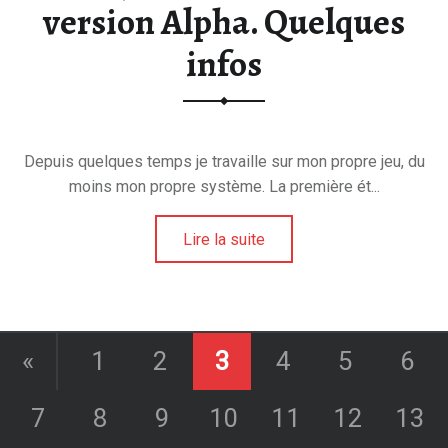
version Alpha. Quelques
infos
Depuis quelques temps je travaille sur mon propre jeu, du
moins mon propre système. La première ét...
Lire la suite
«
1
2
3
4
5
6
7
8
9
10
11
12
13