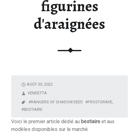
figurines
U
N
d'araignées
I
V
E
R
S
D
E
L
A
AOÛT 30, 2022
F
VENDETTA
I
RANGERS OF SHADOW DEEP,
FROSTGRAVE,
G
BESTIAIRE
U
Voici le premier article dédié au
bestiaire
et aux
R
modèles disponibles sur le marché.
I
N