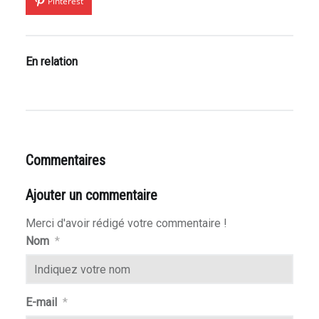
Pinterest
les Pantheon
goi
En relation
ce
Commentaires
Ajouter un commentaire
Merci d'avoir rédigé votre commentaire !
Nom
*
atures
E-mail
*