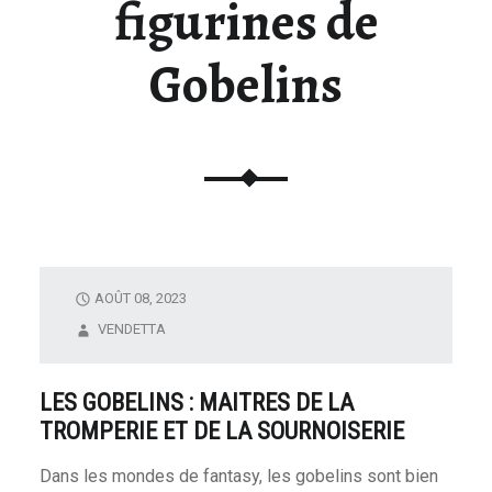
figurines de
U
N
Gobelins
I
V
E
R
S
D
E
L
A
AOÛT 08, 2023
F
VENDETTA
I
G
LES GOBELINS : MAITRES DE LA
U
TROMPERIE ET DE LA SOURNOISERIE
R
I
Dans les mondes de fantasy, les gobelins sont bien
N