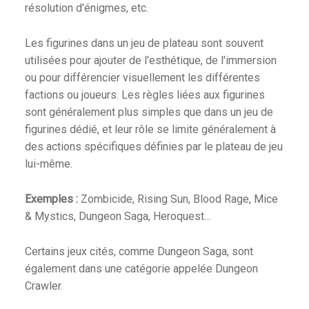
résolution d'énigmes, etc.
Les figurines dans un jeu de plateau sont souvent
utilisées pour ajouter de l'esthétique, de l'immersion
ou pour différencier visuellement les différentes
factions ou joueurs. Les règles liées aux figurines
sont généralement plus simples que dans un jeu de
figurines dédié, et leur rôle se limite généralement à
des actions spécifiques définies par le plateau de jeu
lui-même.
Exemples :
Zombicide, Rising Sun, Blood Rage, Mice
& Mystics, Dungeon Saga, Heroquest…
Certains jeux cités, comme Dungeon Saga, sont
également dans une catégorie appelée Dungeon
Crawler.