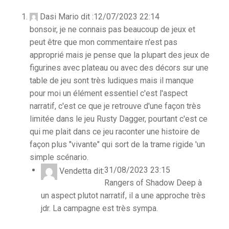
Dasi Mario
dit :
12/07/2023 22:14
bonsoir, je ne connais pas beaucoup de jeux et
n
peut être que mon commentaire n'est pas
approprié mais je pense que la plupart des jeux de
figurines avec plateau ou avec des décors sur une
table de jeu sont très ludiques mais il manque
pour moi un élément essentiel c'est l'aspect
narratif, c'est ce que je retrouve d'une façon très
p
limitée dans le jeu Rusty Dagger, pourtant c'est ce
ades & Heroes
qui me plait dans ce jeu raconter une histoire de
façon plus "vivante" qui sort de la trame rigide 'un
simple scénario.
31/08/2023 23:15
Vendetta
dit:
Rangers of Shadow Deep à
un aspect plutot narratif, il a une approche très
jdr. La campagne est très sympa.