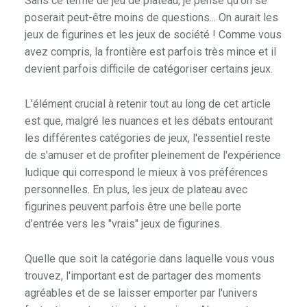
Sans ce terme de jeu de plateau, je pense qu'on se
rkness
poserait peut-être moins de questions... On aurait les
jeux de figurines et les jeux de société ! Comme vous
avez compris, la frontière est parfois très mince et il
devient parfois difficile de catégoriser certains jeux.
L'élément crucial à retenir tout au long de cet article
est que, malgré les nuances et les débats entourant
les différentes catégories de jeux, l'essentiel reste
de s'amuser et de profiter pleinement de l'expérience
 Shadow Deep
ludique qui correspond le mieux à vos préférences
personnelles. En plus, les jeux de plateau avec
figurines peuvent parfois être une belle porte
d’entrée vers les "vrais" jeux de figurines.
ire
Quelle que soit la catégorie dans laquelle vous vous
trouvez, l'important est de partager des moments
agréables et de se laisser emporter par l'univers