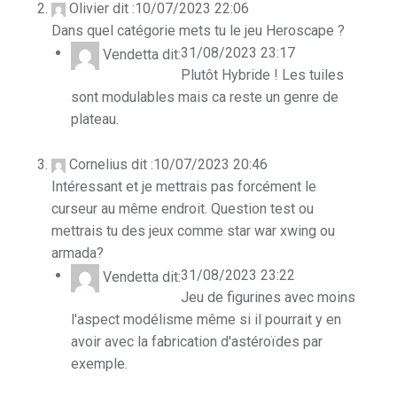
Olivier
dit :
10/07/2023 22:06
les Pantheon
Dans quel catégorie mets tu le jeu Heroscape ?
goi
31/08/2023 23:17
Vendetta
dit:
Plutôt Hybride ! Les tuiles
sont modulables mais ca reste un genre de
plateau.
ce
Cornelius
dit :
10/07/2023 20:46
Intéressant et je mettrais pas forcément le
curseur au même endroit. Question test ou
mettrais tu des jeux comme star war xwing ou
armada?
31/08/2023 23:22
Vendetta
dit:
Jeu de figurines avec moins
l'aspect modélisme même si il pourrait y en
atures
avoir avec la fabrication d'astéroïdes par
exemple.