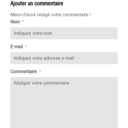
Ajouter un commentaire
Merci d'avoir rédigé votre commentaire !
Nom
*
E-mail
*
Commentaire
*