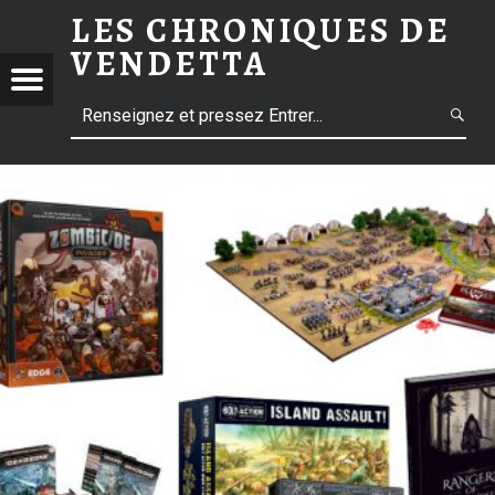
LES CHRONIQUES DE
VENDETTA
Menu
L
NIQUES
E
S
ETTA
C
H
R
O
N
I
Q
U
E
S
D
m
E