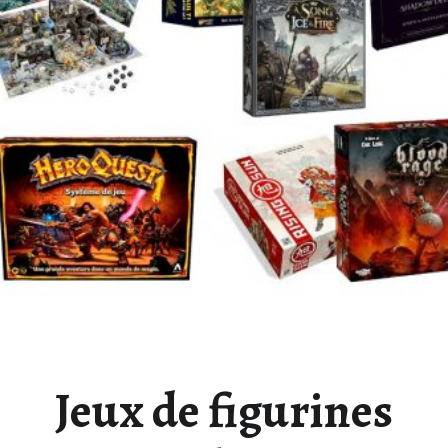
V
E
N
m
D
E
T
T
A
:
B
L
O
G
S
U
Jeux de figurines
R
L
'