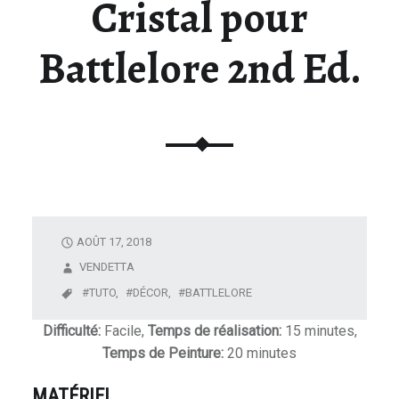
Cristal pour
U
N
Battlelore 2nd Ed.
I
V
E
R
S
D
E
L
A
AOÛT 17, 2018
F
VENDETTA
I
TUTO,
DÉCOR,
BATTLELORE
G
U
Difficulté:
Facile,
Temps de réalisation:
15 minutes,
R
Temps de Peinture:
20 minutes
I
MATÉRIEL
N