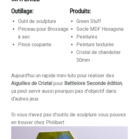
E
Outillage:
Produits:
E
Outil de sculpture
Green Stuff
T
Pinceau pour Brossage
Socle MDF Hexagona
D
à sec
Peintures
U
Pince coupante
Peinture texturée
H
Cristal de chandelier
O
50mm
B
B
Aujourd'hui un rapide mini-tuto pour réaliser des
Y
Aiguilles de Cristal
pour
Battlelore Seconde édition
,
.
ça peut servir aussi pourquoi pas d'objectif dans
d'autres jeux.
Si vous n'avez pas d'outils de sculpture vous pouvez
en trouver chez Philibert :