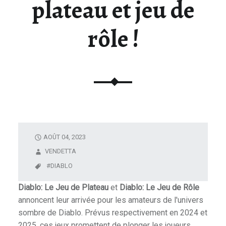
plateau et jeu de
U
N
rôle !
I
V
E
R
S
D
E
L
A
AOÛT 04, 2023
F
VENDETTA
I
DIABLO
G
U
Diablo: Le Jeu de Plateau
et
Diablo: Le Jeu de Rôle
R
annoncent leur arrivée pour les amateurs de l'univers
I
sombre de Diablo. Prévus respectivement en 2024 et
N
2025, ces jeux promettent de plonger les joueurs