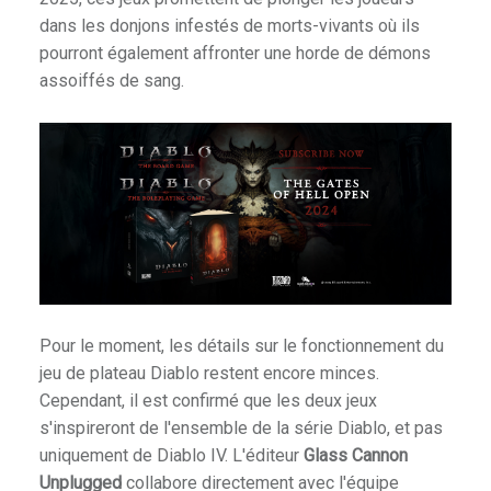
E
dans les donjons infestés de morts-vivants où ils
E
pourront également affronter une horde de démons
T
assoiffés de sang.
D
U
H
O
B
B
Y
.
Pour le moment, les détails sur le fonctionnement du
jeu de plateau Diablo restent encore minces.
Cependant, il est confirmé que les deux jeux
s'inspireront de l'ensemble de la série Diablo, et pas
uniquement de Diablo IV. L'éditeur
Glass Cannon
Unplugged
collabore directement avec l'équipe