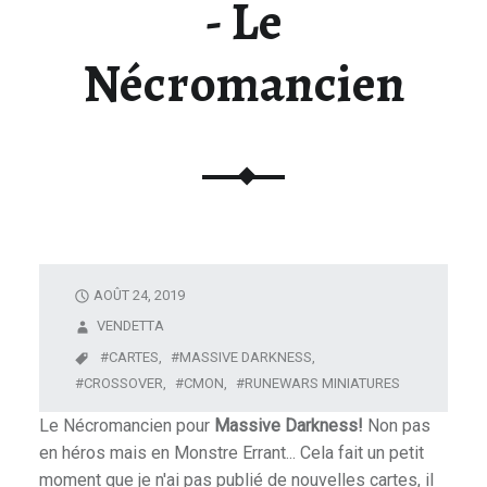
- Le
U
N
Nécromancien
I
V
E
R
S
D
E
L
A
AOÛT 24, 2019
F
VENDETTA
I
CARTES,
MASSIVE DARKNESS,
G
CROSSOVER,
CMON,
RUNEWARS MINIATURES
U
Le Nécromancien pour
Massive Darkness!
Non pas
R
en héros mais en Monstre Errant... Cela fait un petit
I
moment que je n'ai pas publié de nouvelles cartes, il
N