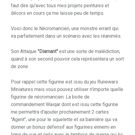
faut dire qu'avec tous mes projets peintures et
E
décors en cours ça me laisse peu de temps.
E
T
D
Voici donc le Nécromancien, une monstre errant qui
U
ira parfaitement dans un scénario avec les réanimés.
H
O
Son Attaque
"Diamant"
est une sorte de malédiction,
B
quand à son second pouvoir cela représentera un sort
B
de zone.
Y
.
Pour rappel cette figurine est issu du jeu Runewars
Miniatures mais vous pouvez utiliser n'importe quelle
figurine de nécromancien. La boite de
commandement Waiqar dont est issu cette figurine
me permettra d'ajouter prochainement 2 cartes
"Agent", une pour le squelette et sa bannière qui va
donner un bonus défensif aux figurines ennemi en
ligne de vue et celui avec le tambour de guerre qui lui