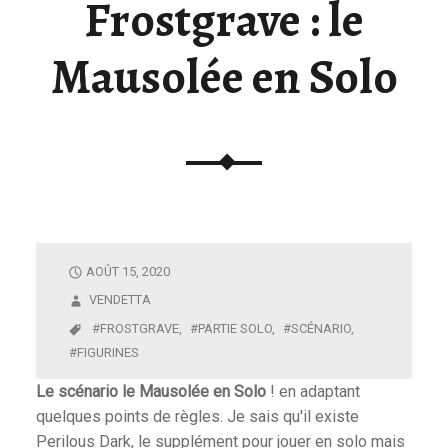
Frostgrave : le
U
N
Mausolée en Solo
I
V
E
R
S
D
E
L
A
AOÛT 15, 2020
F
VENDETTA
I
FROSTGRAVE,
PARTIE SOLO,
SCÉNARIO,
G
FIGURINES
U
Le scénario le Mausolée en Solo
! en adaptant
R
quelques points de règles. Je sais qu'il existe
I
Perilous Dark, le supplément pour jouer en solo mais
N