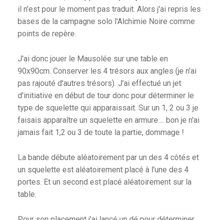
il n'est pour le moment pas traduit. Alors j'ai repris les
E
bases de la campagne solo l'Alchimie Noire comme
E
points de repère.
T
D
U
J'ai donc jouer le Mausolée sur une table en
H
90x90cm. Conserver les 4 trésors aux angles (je n'ai
O
pas rajouté d'autres trésors). J'ai effectué un jet
B
d'initiative en début de tour donc pour déterminer le
B
type de squelette qui apparaissait. Sur un 1, 2 ou 3 je
Y
faisais apparaître un squelette en armure.... bon je n'ai
.
jamais fait 1,2 ou 3 de toute la partie, dommage !
La bande débute aléatoirement par un des 4 côtés et
un squelette est aléatoirement placé à l'une des 4
portes. Et un second est placé aléatoirement sur la
table.
Pour son placement j'ai lancé un dé pour déterminer