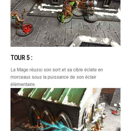
n
TOUR 5 :
p
La Mage réussi son sort et sa cible éclate en
ades & Heroes
morceaux sous la puissance de son éclair
élémentaire.