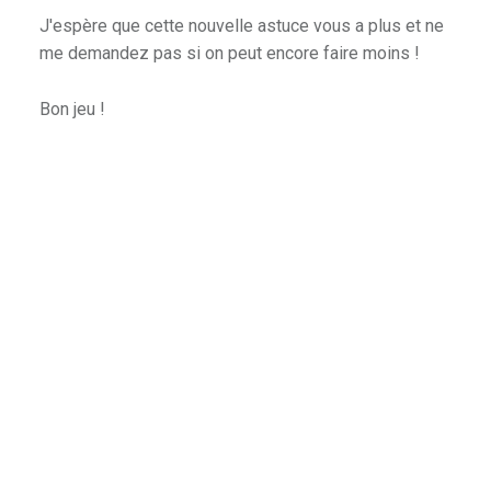
J'espère que cette nouvelle astuce vous a plus et ne
me demandez pas si on peut encore faire moins !
n
Bon jeu !
p
ades & Heroes