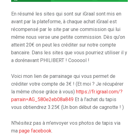
& Spellslingers
En résumé les sites qui sont sur iGraal sont mis en
r
avant par la plateforme, à chaque achat iGraal est
récompensé par le site par une commission qui lui
même nous verse une petite commission. Dès qu'on
atteint 20€ on peut les créditer sur notre compte
bancaire. Dans les sites que vous pourriez utiliser il y
a dorénavant PHILIBERT ! Coooool !
iniatures
Voici mon lien de parrainage qui vous permet de
créditer votre compte de 3€ ! (Et moi ? Je récupérer
er
la même chose grâce à vous)
https://fr.igraal.com/?
parrain=AG_580e2eb08a849
Et à l'achat du tapis
vous obtiendrez 3.25€ (Un bon début de cagnotte ! )
N'hésitez pas à m'envoyer vos photos de tapis via
ma
page facebook
.