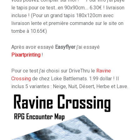
E
le tapis pour ce test...en 90x90cm.... 6.30€ ! livraison
E
incluse ! (Pour un grand tapis 180x120cm avec
T
livraison lente et première commande sur le site on
D
tombe à 10.65€)
U
H
Après avoir essayé
Easyflyer
j'ai essayé
O
Pixartprinting
!
B
B
Pour ce test j'ai choisi sur DriveThru le
Ravine
Y
Crossing
de chez Loke Battlemats. 1.99 dollar ! Il
.
inclus 5 variantes : Neige, Nuit, Désert, Herbe et Lave.