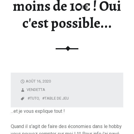
moins de 10€ ! Oui
U
N
c'est possible...
I
V
E
R
S
D
E
L
A
AOÛT 16, 2020
F
VENDETTA
I
TUTO,
TABLE DE JEU
G
U
...et je vous explique tout !
R
I
Quand il s'agit de faire des économies dans le hobby
N
vous pouvez compter sur moi ! ^^ Pour info j'ai payé