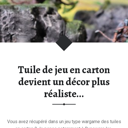
V
E
N
D
E
T
T
A
:
Tuile de jeu en carton
B
L
devient un décor plus
O
réaliste...
G
S
U
R
L
Vous avez récupéré dans un jeu type wargame des tuiles
'