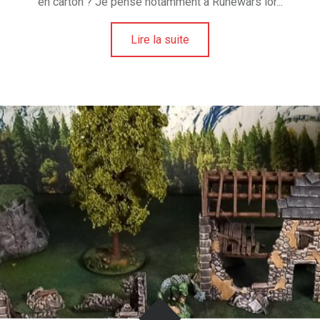
en carton ? Je pense notamment à Runewars lor...
U
N
Lire la suite
I
V
E
R
S
D
E
L
A
F
I
G
U
R
I
N