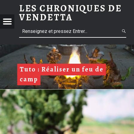
LES CHRONIQUES DE
VENDETTA
Menu
L
NIQUES
E
S
ETTA
C
H
R
Tuto : Réaliser un feu de
O
camp
N
I
Q
m
U
E
S
D
m
E