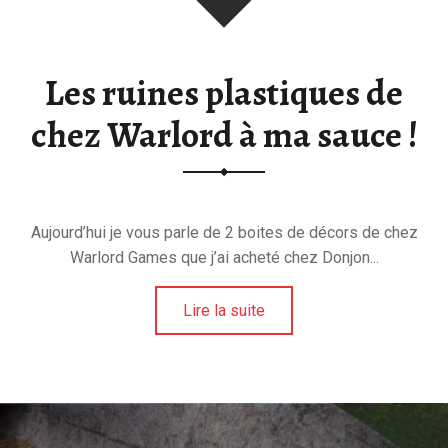
E
E
T
Les ruines plastiques de
D
U
chez Warlord à ma sauce !
H
O
B
B
Aujourd’hui je vous parle de 2 boites de décors de chez
Y
Warlord Games que j’ai acheté chez Donjon...
.
Lire la suite