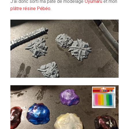
J’ai donc sorti ma pâte de modelage
Oyumaru
et mon
plâtre résine Pébéo
.