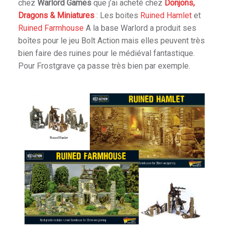
chez
Warlord Games
que j’ai acheté chez
Donjons,
E
Dragons & Miniatures
: Les boites
Ruined Hamlet
et
E
Ruined Farmhouse
A la base Warlord a produit ses
T
boîtes pour le jeu Bolt Action mais elles peuvent très
D
bien faire des ruines pour le médiéval fantastique.
U
Pour Frostgrave ça passe très bien par exemple.
H
O
B
B
Y
.