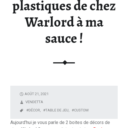
plastiques de chez
U
N
Warlord à ma
I
V
sauce !
E
R
S
D
E
L
A
F
I
AOÛT 21, 2021
G
VENDETTA
U
DÉCOR,
TABLE DE JEU,
CUSTOM
R
I
Aujourd’hui je vous parle de 2 boites de décors de
N