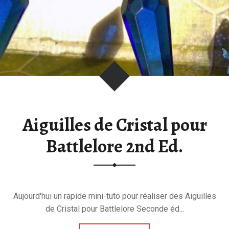
V
E
N
D
E
T
T
A
:
Aiguilles de Cristal pour
B
L
Battlelore 2nd Ed.
O
G
S
U
Aujourd'hui un rapide mini-tuto pour réaliser des Aiguilles
R
de Cristal pour Battlelore Seconde éd...
L
'