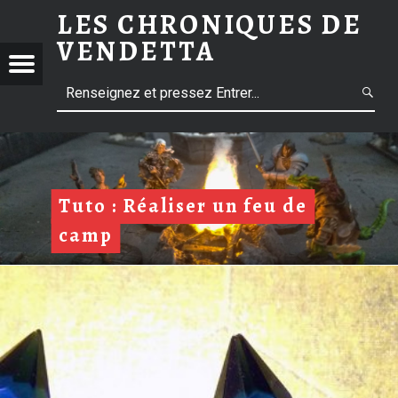
LES CHRONIQUES DE
VENDETTA
Menu
L
NIQUES
E
S
ETTA
C
H
R
Tuto : Réaliser un feu de
O
camp
N
I
Q
m
U
E
S
D
m
E