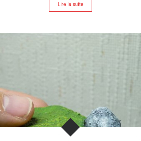
Lire la suite
U
N
I
V
E
R
S
D
E
L
A
F
I
G
U
R
I
N