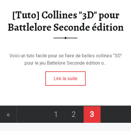
E
[Tuto] Collines "3D" pour
E
T
Battlelore Seconde édition
D
U
H
O
Voici un tuto facile pour se faire de belles collines "3D"
B
pour le jeu Battelore Seconde édition o...
B
Y
Lire la suite
.
«
1
2
3