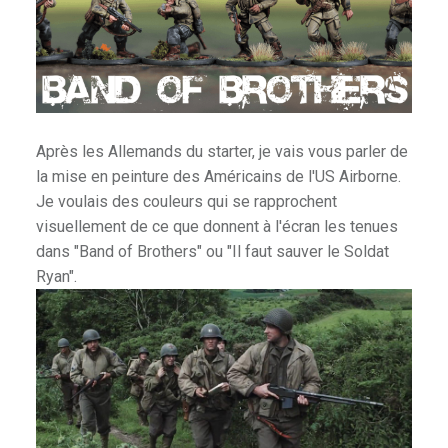
E
E
T
D
U
H
Après les Allemands du starter, je vais vous parler de
O
la mise en peinture des Américains de l'US Airborne.
B
Je voulais des couleurs qui se rapprochent
B
visuellement de ce que donnent à l'écran les tenues
Y
dans "Band of Brothers" ou "Il faut sauver le Soldat
.
Ryan".