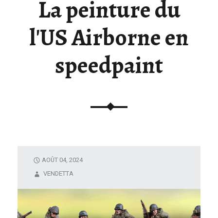
La peinture du
U
N
l'US Airborne en
I
V
speedpaint
E
R
S
D
E
L
A
F
I
AOÛT 04, 2024
G
VENDETTA
U
R
I
N