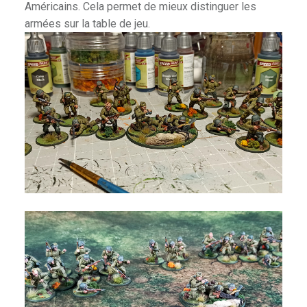
Américains. Cela permet de mieux distinguer les
rkness
armées sur la table de jeu.
 Shadow Deep
ire