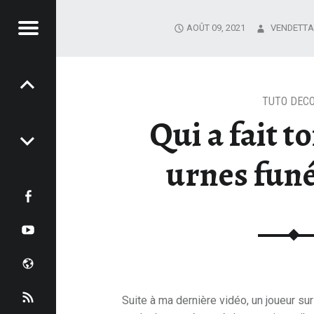
AOÛT 09, 2021
VENDETTA
Menu
P
RONIQUES
o
TUTO DEC
Qui a fait t
NDETTA
s
urnes funé
t
f
n
a
y
a
c
o
h
e
u
o
A
Suite à ma dernière vidéo, un joueur s