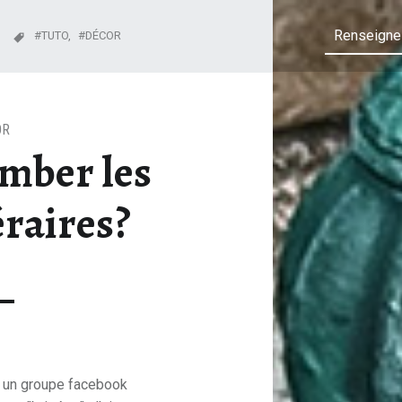
TUTO,
DÉCOR
OR
omber les
raires?
ur un groupe facebook