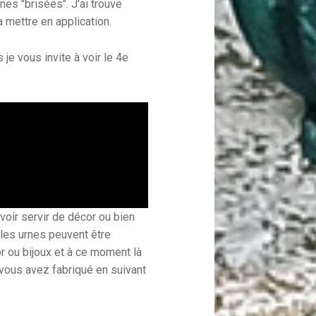
es "brisées". J'ai trouve
la mettre en application.
je vous invite à voir le 4e
oir servir de décor ou bien
 les urnes peuvent être
or ou bijoux et à ce moment là
vous avez fabriqué en suivant