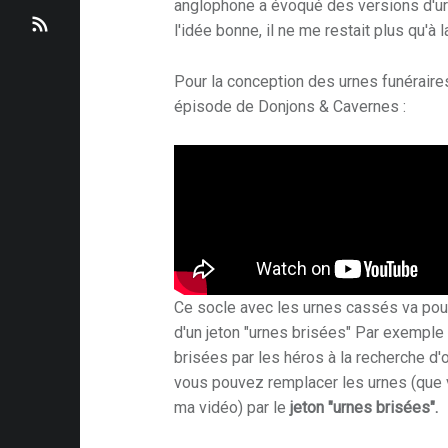
v
anglophone a évoqué des versions d'urn
b
t
m
t
R
l'idée bonne, il ne me restait plus qu'à 
i
o
u
e
o
S
Pour la conception des urnes funéraires 
g
épisode de Donjons & Cavernes :
o
b
m
S
a
k
e
1
t
-
.
p
0
i
Ce socle avec les urnes cassés va pouv
l
o
d'un jeton "urnes brisées" Par exemple
brisées par les héros à la recherche d'
a
n
vous pouvez remplacer les urnes (que 
y
ma vidéo) par le
jeton "urnes brisées".