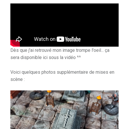
E
E
T
D
U
H
O
Dès que j'ai retrouvé mon image trompe l'oeil... ça
B
sera disponible ici sous la vidéo ^^
B
Y
Voici quelques photos supplémentaire de mises en
.
scène :