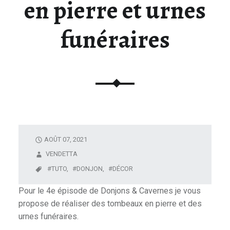
en pierre et urnes
U
N
funéraires
I
V
E
R
S
D
E
L
A
AOÛT 07, 2021
F
VENDETTA
I
TUTO,
DONJON,
DÉCOR
G
U
Pour le 4e épisode de Donjons & Cavernes je vous
R
propose de réaliser des tombeaux en pierre et des
I
urnes funéraires.
N