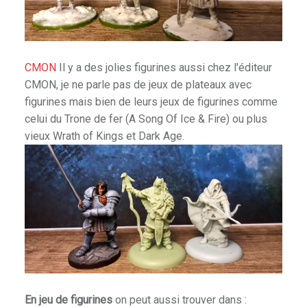
les Pantheon
goi
CMON
Il y a des jolies figurines aussi chez l'éditeur
CMON, je ne parle pas de jeux de plateaux avec
figurines mais bien de leurs jeux de figurines comme
ce
celui du Trone de fer (A Song Of Ice & Fire) ou plus
vieux Wrath of Kings et Dark Age.
atures
En jeu de figurines
on peut aussi trouver dans :