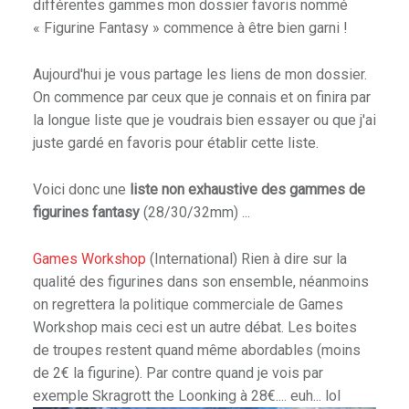
différentes gammes mon dossier favoris nommé
E
« Figurine Fantasy » commence à être bien garni !
E
T
Aujourd'hui je vous partage les liens de mon dossier.
D
On commence par ceux que je connais et on finira par
U
la longue liste que je voudrais bien essayer ou que j'ai
H
juste gardé en favoris pour établir cette liste.
O
B
Voici donc une
liste non exhaustive des gammes de
B
figurines fantasy
(28/30/32mm) ...
Y
.
Games Workshop
(International) Rien à dire sur la
qualité des figurines dans son ensemble, néanmoins
on regrettera la politique commerciale de Games
Workshop mais ceci est un autre débat. Les boites
de troupes restent quand même abordables (moins
de 2€ la figurine). Par contre quand je vois par
exemple Skragrott the Loonking à 28€.... euh... lol