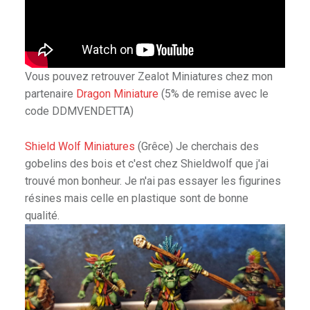
rkness
Vous pouvez retrouver Zealot Miniatures chez mon
partenaire
Dragon Miniature
(5% de remise avec le
code DDMVENDETTA)
Shield Wolf Miniatures
(Grêce) Je cherchais des
 Shadow Deep
gobelins des bois et c'est chez Shieldwolf que j'ai
trouvé mon bonheur. Je n'ai pas essayer les figurines
résines mais celle en plastique sont de bonne
qualité.
ire