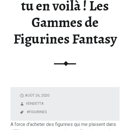
tu en voilà ! Les
U
N
Gammes de
I
V
Figurines Fantasy
E
R
S
D
E
L
A
F
I
AOÛT 26, 2020
G
VENDETTA
U
FIGURINES
R
I
A force d'acheter des figurines qui me plaisent dans
N