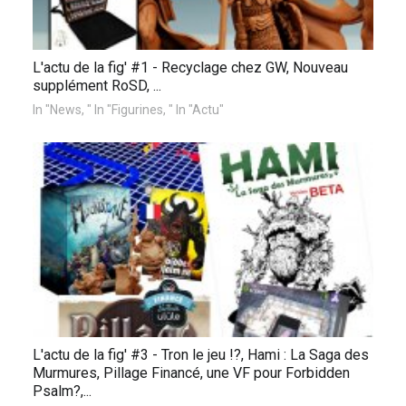
L'actu de la fig' #1 - Recyclage chez GW, Nouveau
supplément RoSD, ...
In "News, " In "Figurines, " In "Actu"
L'actu de la fig' #3 - Tron le jeu !?, Hami : La Saga des
Murmures, Pillage Financé, une VF pour Forbidden
Psalm?,...