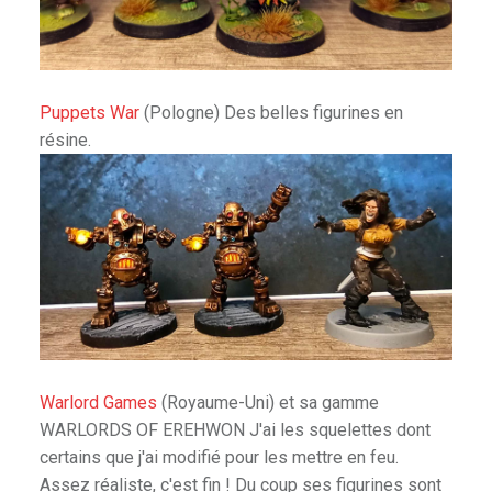
& Spellslingers
r
Puppets War
(Pologne) Des belles figurines en
résine.
iniatures
er
Warlord Games
(Royaume-Uni) et sa gamme
WARLORDS OF EREHWON J'ai les squelettes dont
certains que j'ai modifié pour les mettre en feu.
Assez réaliste, c'est fin ! Du coup ses figurines sont