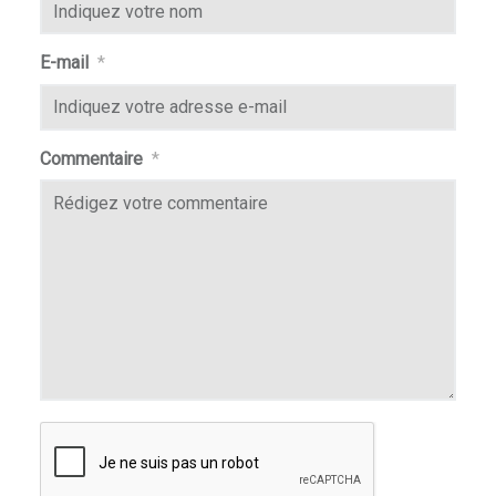
& Spellslingers
E-mail
*
r
Commentaire
*
iniatures
er