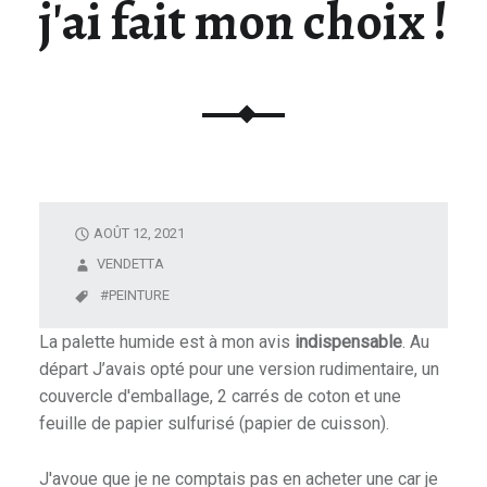
j'ai fait mon choix !
U
N
I
V
E
R
S
D
AOÛT 12, 2021
E
L
VENDETTA
A
PEINTURE
F
La palette humide est à mon avis
indispensable
. Au
I
départ J’avais opté pour une version rudimentaire, un
G
couvercle d'emballage, 2 carrés de coton et une
U
feuille de papier sulfurisé (papier de cuisson).
R
I
J'avoue que je ne comptais pas en acheter une car je
N