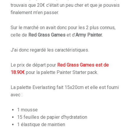
trouvais que 20€ c’était un peu cher et que je pouvais
E
finalement m’en passer.
E
T
Sur le marché on avait donc pour les 2 plus connus,
D
celle de
Red Grass Games
et d’
Army Painter.
U
H
O
J’ai donc regardé les caractéristiques.
B
B
Le prix de départ pour
Red Grass Games est de
Y
18.90€
pour la palette Painter Starter pack.
.
La palette Everlasting fait 15x20cm et elle est fourni
avec :
1 mousse
15 feuilles de papier d'hydratation
1 élastique de maintien