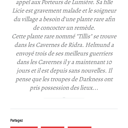
appel aux Porteurs de Lumière. Sa fille
E
Licie est gravement malade et le soigneur
E
du village a besoin d'une plante rare afin
T
de concocter un remède.
D
U
Cette plante rare nommé "Tillis" se trouve
H
dans les Cavernes de Ridra. Helmund a
O
envoyé trois de ses meilleurs guerriers
B
dans les Cavernes il y a maintenant 10
B
jours et il est depuis sans nouvelles. Il
Y
.
pense que les troupes de Darkness ont
pris possession des lieux...
Partagez