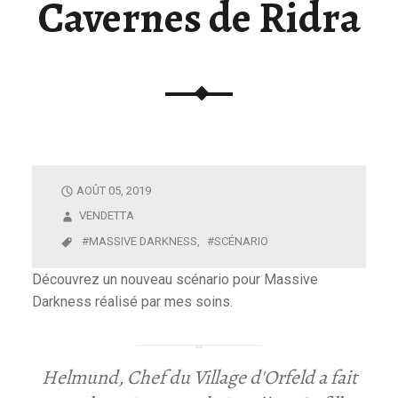
Cavernes de Ridra
U
N
I
V
E
R
S
D
AOÛT 05, 2019
E
L
VENDETTA
A
MASSIVE DARKNESS,
SCÉNARIO
F
Découvrez un nouveau scénario pour Massive
I
Darkness réalisé par mes soins.
G
U
R
I
Helmund, Chef du Village d'Orfeld a fait
N